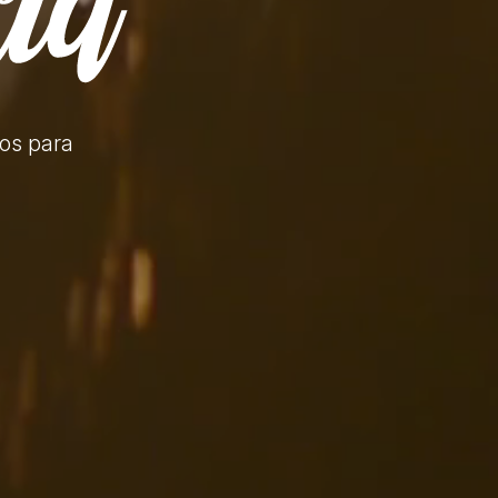
tos
para