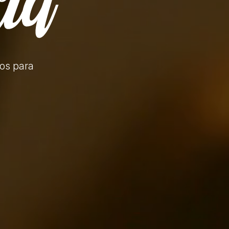
tos
para