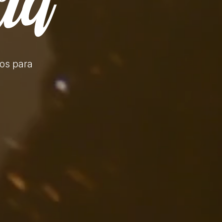
tos
para