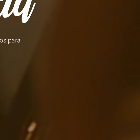
tos
para