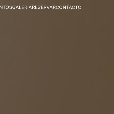
NTOS
GALERÍA
RESERVAR
CONTACTO