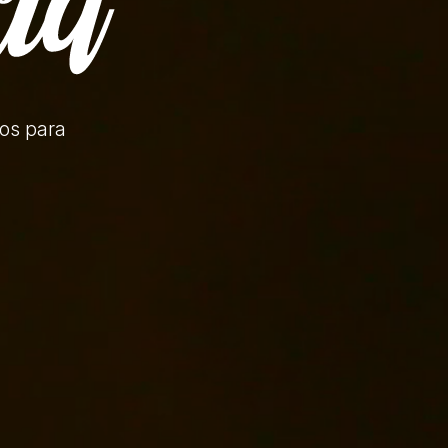
tos
para