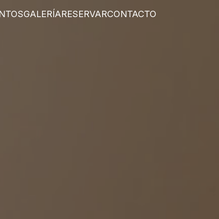
NTOS
GALERÍA
RESERVAR
CONTACTO