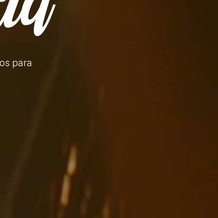
tos
para