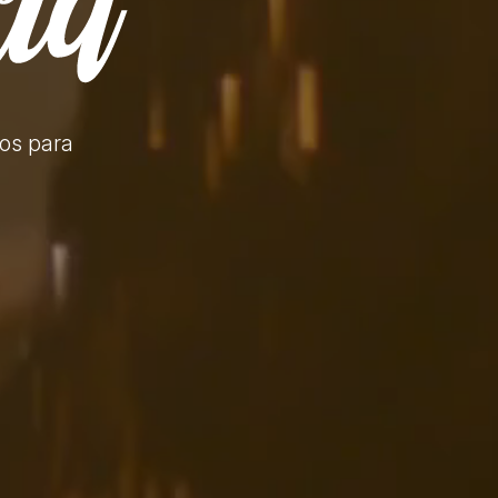
tos
para