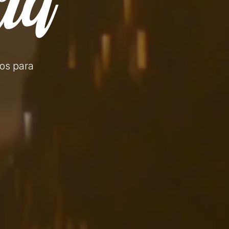
tos
para