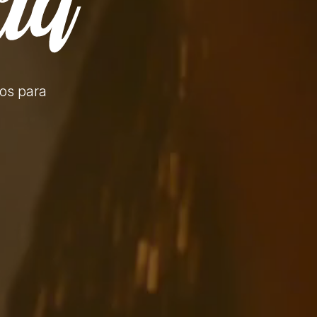
tos
para