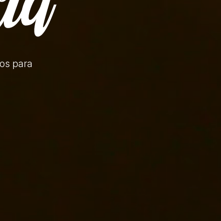
tos
para